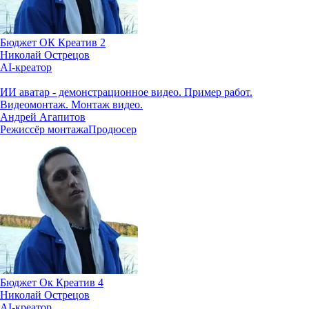
Бюджет ОК Креатив 2
Николай Острецов
AI-креатор
ИИ аватар - демонстрационное видео. Пример работ.
Видеомонтаж. Монтаж видео.
Андрей Агапитов
Режиссёр монтажа
Продюсер
Бюджет Ок Креатив 4
Николай Острецов
AI-креатор