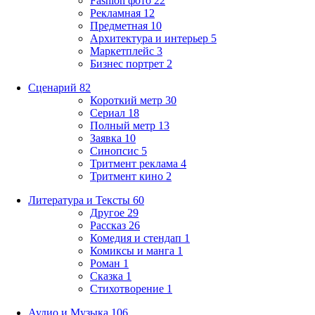
Fashion фото
22
Рекламная
12
Предметная
10
Архитектура и интерьер
5
Маркетплейс
3
Бизнес портрет
2
Сценарий
82
Короткий метр
30
Сериал
18
Полный метр
13
Заявка
10
Синопсис
5
Тритмент реклама
4
Тритмент кино
2
Литература и Тексты
60
Другое
29
Рассказ
26
Комедия и стендап
1
Комиксы и манга
1
Роман
1
Сказка
1
Стихотворение
1
Аудио и Музыка
106