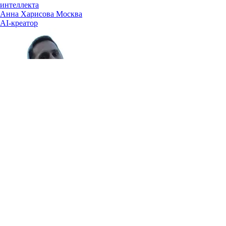
интеллекта
Анна Харисова
Москва
AI-креатор
Бюджет ОК Креатив 3
Николай Острецов
AI-креатор