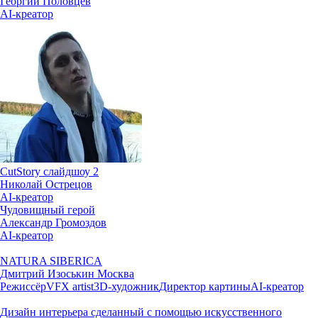
Георгий Половцев
AI-креатор
CutStory слайдшоу 2
Николай Острецов
AI-креатор
Чудовищный герой
Александр Громоздов
AI-креатор
NATURA SIBERICA
Дмитрий Изоськин
Москва
Режиссёр
VFX artist
3D-художник
Директор картины
AI-креатор
Дизайн интерьера сделанный с помощью искусственного