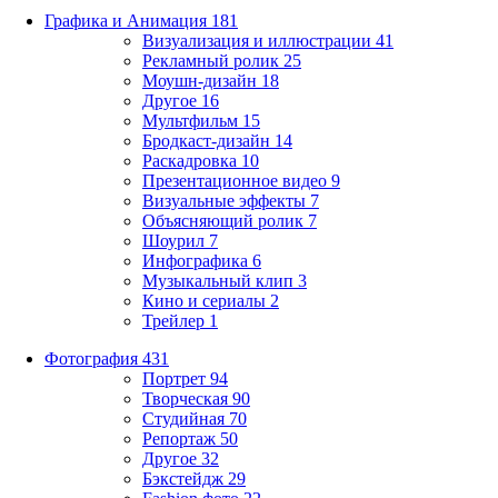
Графика и Анимация
181
Визуализация и иллюстрации
41
Рекламный ролик
25
Моушн-дизайн
18
Другое
16
Мультфильм
15
Бродкаст-дизайн
14
Раскадровка
10
Презентационное видео
9
Визуальные эффекты
7
Объясняющий ролик
7
Шоурил
7
Инфографика
6
Музыкальный клип
3
Кино и сериалы
2
Трейлер
1
Фотография
431
Портрет
94
Творческая
90
Студийная
70
Репортаж
50
Другое
32
Бэкстейдж
29