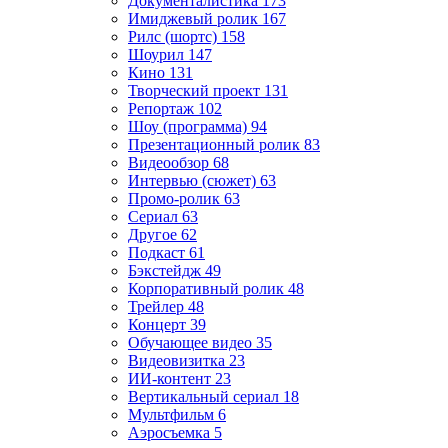
Документалистика
173
Имиджевый ролик
167
Рилс (шортс)
158
Шоурил
147
Кино
131
Творческий проект
131
Репортаж
102
Шоу (программа)
94
Презентационный ролик
83
Видеообзор
68
Интервью (сюжет)
63
Промо-ролик
63
Сериал
63
Другое
62
Подкаст
61
Бэкстейдж
49
Корпоративный ролик
48
Трейлер
48
Концерт
39
Обучающее видео
35
Видеовизитка
23
ИИ-контент
23
Вертикальный сериал
18
Мультфильм
6
Аэросъемка
5