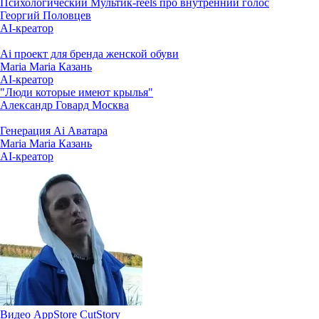
Психологический Мультик-reels про внутренний голос
Георгий Половцев
AI-креатор
Ai проект для бренда женской обуви
Maria Maria
Казань
AI-креатор
"Люди которые имеют крылья"
Александр Говард
Москва
Генерация Ai Аватара
Maria Maria
Казань
AI-креатор
Видео AppStore CutStory