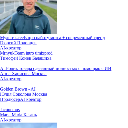
Мультик-reels про работу мозга + современный тренд
Георгий Половцев
AI-креатор
MrnyukTeam intro timixprod
Тимофей Конев
Балашиха
Ai-Ролик товара сделанный полностью с помощью с ИИ
Анна Харисова
Москва
AI-креатор
Golden Brown - AI
Юлия Соколова
Москва
Продюсер
AI-креатор
Jacquemus
Maria Maria
Казань
AI-креатор