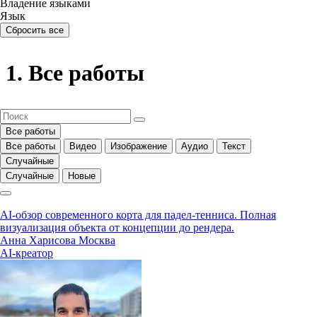
Владение языками
Язык
Сбросить все
Все работы
Все работы
Все работы
Видео
Изображение
Аудио
Текст
Случайные
Случайные
Новые
AI-обзор современного корта для падел-тенниса. Полная
визуализация объекта от концепции до рендера.
Анна Харисова
Москва
AI-креатор